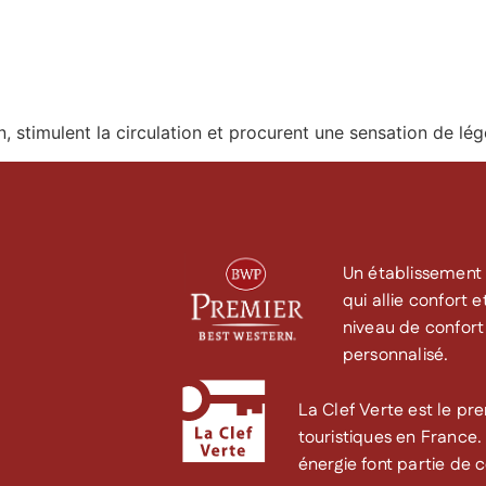
nt
Groupes & Entreprises
Tourisme
Le Clos Syrah
n, stimulent la circulation et procurent une sensation de lég
Un établissement 
qui allie confort 
niveau de confort 
personnalisé.
La Clef Verte est le pr
touristiques en France
énergie font partie de 