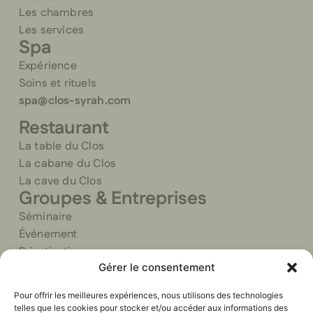
Les chambres
Les services
Spa
Expérience
Soins et rituels
spa@clos-syrah.com
Restaurant
La table du Clos
La cabane du Clos
La cave du Clos
Groupes & Entreprises
Séminaire
Événement
Privatisation
Gérer le consentement
Traiteur
Pour offrir les meilleures expériences, nous utilisons des technologies
telles que les cookies pour stocker et/ou accéder aux informations des