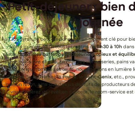
Petit-déjeuner : bien 
journée
Au Clos Syrah, le petit-déjeuner est un moment clé pour 
votre journée. Servi tous les matins de
6h30 à 10h
dans 
restaurant, notre
buffet petit-déjeuner copieux et équilib
large choix sucré et salé. En plus des viennoiseries, pains va
charcuteries, fromages et œufs, nous mettons en lumière
locales
de la Drôme : la
Pogne
, le
Saint-Genix
, etc., pro
maison Nivon, ainsi que des jus de fruits de producteurs de
vous préférez un réveil en douceur, le room-service es
disponible.