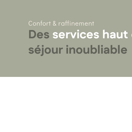
Confort & raffinement
Des
services hau
séjour inoubliable