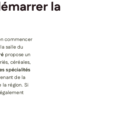
démarrer la
bien commencer
la salle du
ré
propose un
riés, céréales,
les spécialités
venant de la
 la région. Si
t également