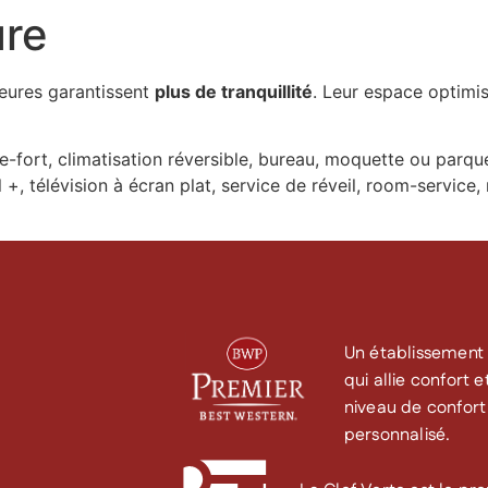
nt
Groupes & Entreprises
Tourisme
Le Clos Syrah
ure
ieures garantissent
plus de tranquillité
. Leur espace optimi
re-fort, climatisation réversible, bureau, moquette ou parq
l +, télévision à écran plat, service de réveil, room-servic
Un établissement 
qui allie confort 
niveau de confort 
personnalisé.