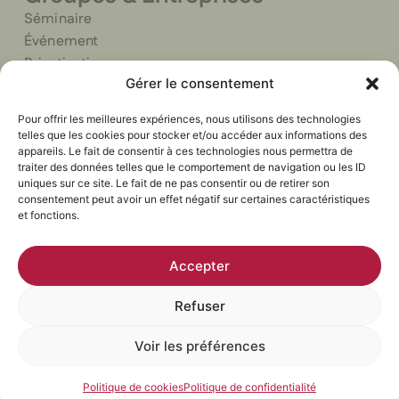
Séminaire
Événement
Privatisation
Gérer le consentement
Traiteur
Pour offrir les meilleures expériences, nous utilisons des technologies
telles que les cookies pour stocker et/ou accéder aux informations des
appareils. Le fait de consentir à ces technologies nous permettra de
traiter des données telles que le comportement de navigation ou les ID
uniques sur ce site. Le fait de ne pas consentir ou de retirer son
Politique de confidentialité
Mentions légales
© 2026
consentement peut avoir un effet négatif sur certaines caractéristiques
CGV
Cookies
Le Clos
et fonctions.
Conçu avec soin par l'agence Marque
Syrah.
Digitale
Tous
Accepter
droits
Refuser
réservés.
Voir les préférences
Offrir
Réserver
Politique de cookies
Politique de confidentialité