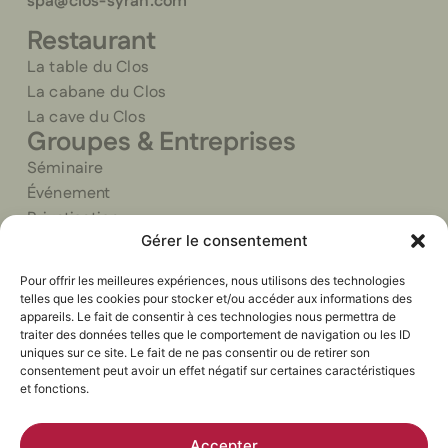
spa@clos-syrah.com
Restaurant
La table du Clos
La cabane du Clos
La cave du Clos
Groupes & Entreprises
Séminaire
Événement
Privatisation
Gérer le consentement
Traiteur
Pour offrir les meilleures expériences, nous utilisons des technologies
telles que les cookies pour stocker et/ou accéder aux informations des
appareils. Le fait de consentir à ces technologies nous permettra de
traiter des données telles que le comportement de navigation ou les ID
uniques sur ce site. Le fait de ne pas consentir ou de retirer son
Politique de confidentialité
Mentions légales
© 2026
consentement peut avoir un effet négatif sur certaines caractéristiques
CGV
Cookies
Le Clos
et fonctions.
Conçu avec soin par l'agence Marque
Syrah.
Digitale
Tous
Accepter