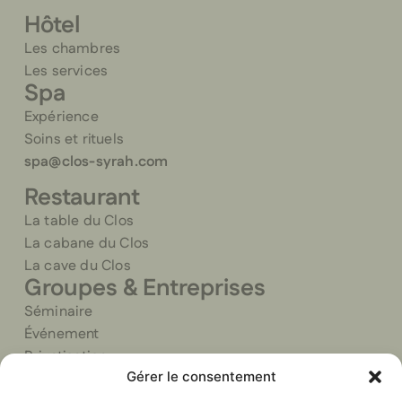
Hôtel
Les chambres
Les services
Spa
Expérience
Soins et rituels
spa@clos-syrah.com
Restaurant
La table du Clos
La cabane du Clos
La cave du Clos
Groupes & Entreprises
Séminaire
Événement
Privatisation
Gérer le consentement
Traiteur