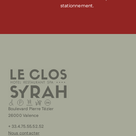
stationnement.
Boulevard Pierre Tézier
26000 Valence
+ 33.4.75.55.52.52
Nous contacter